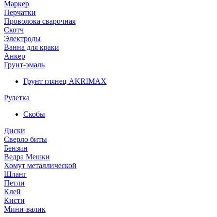
Маркер
Перчатки
Проволока сварочная
Скотч
Электроды
Ванна для краки
Анкер
Грунт-эмаль
Грунт глянец AKRIMAX
Рулетка
Скобы
Диски
Сверло биты
Бензин
Ведра Мешки
Хомут металлической
Шланг
Петли
Клей
Кисти
Мини-валик