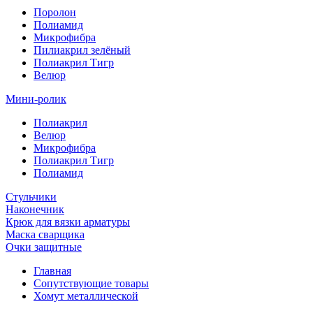
Поролон
Полиамид
Микрофибра
Пилиакрил зелёный
Полиакрил Тигр
Велюр
Мини-ролик
Полиакрил
Велюр
Микрофибра
Полиакрил Тигр
Полиамид
Стульчики
Наконечник
Крюк для вязки арматуры
Маска сварщика
Очки защитные
Главная
Сопутствующие товары
Хомут металлической