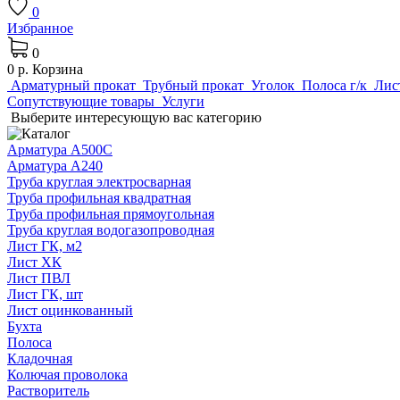
0
Избранное
0
0 р.
Корзина
Арматурный прокат
Трубный прокат
Уголок
Полоса г/к
Лис
Сопутствующие товары
Услуги
Выберите интересующую вас категорию
Арматура А500С
Арматура А240
Труба круглая электросварная
Труба профильная квадратная
Труба профильная прямоугольная
Труба круглая водогазопроводная
Лист ГК, м2
Лист ХК
Лист ПВЛ
Лист ГК, шт
Лист оцинкованный
Бухта
Полоса
Кладочная
Колючая проволока
Растворитель