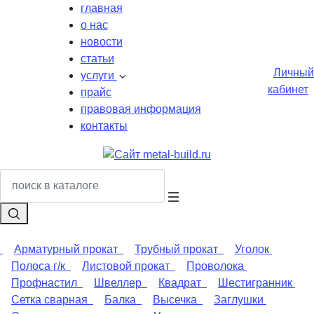
главная
о нас
новости
статьи
Личный
услуги
кабинет
прайс
правовая информация
контакты
Арматурный прокат
Трубный прокат
Уголок
Полоса г/к
Листовой прокат
Проволока
Профнастил
Швеллер
Квадрат
Шестигранник
Сетка сварная
Балка
Высечка
Заглушки