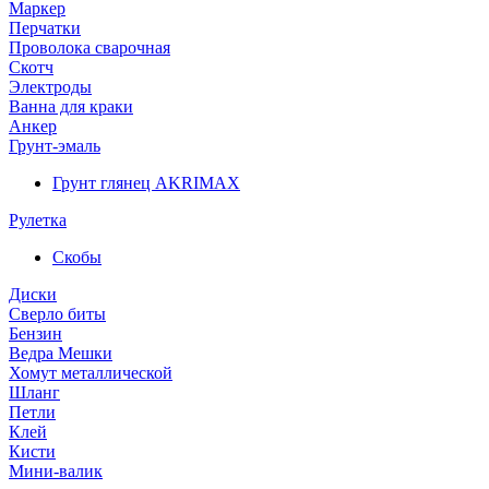
Маркер
Перчатки
Проволока сварочная
Скотч
Электроды
Ванна для краки
Анкер
Грунт-эмаль
Грунт глянец AKRIMAX
Рулетка
Скобы
Диски
Сверло биты
Бензин
Ведра Мешки
Хомут металлической
Шланг
Петли
Клей
Кисти
Мини-валик