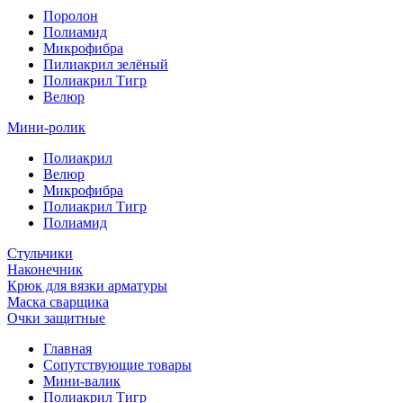
Поролон
Полиамид
Микрофибра
Пилиакрил зелёный
Полиакрил Тигр
Велюр
Мини-ролик
Полиакрил
Велюр
Микрофибра
Полиакрил Тигр
Полиамид
Стульчики
Наконечник
Крюк для вязки арматуры
Маска сварщика
Очки защитные
Главная
Сопутствующие товары
Мини-валик
Полиакрил Тигр