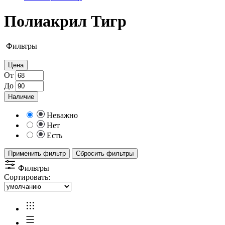
Полиакрил Тигр
Фильтры
Цена
От
До
Наличие
Неважно
Нет
Есть
Применить фильтр
Сбросить фильтры
Фильтры
Сортировать: