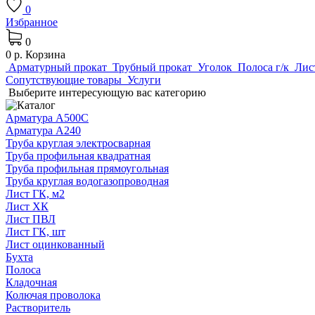
0
Избранное
0
0 р.
Корзина
Арматурный прокат
Трубный прокат
Уголок
Полоса г/к
Лис
Сопутствующие товары
Услуги
Выберите интересующую вас категорию
Арматура А500С
Арматура А240
Труба круглая электросварная
Труба профильная квадратная
Труба профильная прямоугольная
Труба круглая водогазопроводная
Лист ГК, м2
Лист ХК
Лист ПВЛ
Лист ГК, шт
Лист оцинкованный
Бухта
Полоса
Кладочная
Колючая проволока
Растворитель