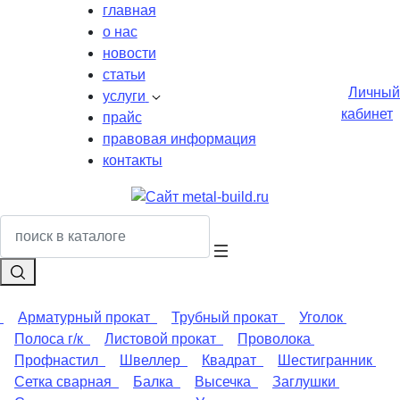
главная
о нас
новости
статьи
Личный
услуги
кабинет
прайс
правовая информация
контакты
Арматурный прокат
Трубный прокат
Уголок
Полоса г/к
Листовой прокат
Проволока
Профнастил
Швеллер
Квадрат
Шестигранник
Сетка сварная
Балка
Высечка
Заглушки