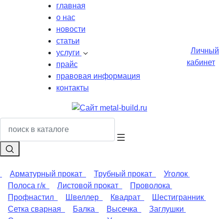
главная
о нас
новости
статьи
Личный
услуги
кабинет
прайс
правовая информация
контакты
Арматурный прокат
Трубный прокат
Уголок
Полоса г/к
Листовой прокат
Проволока
Профнастил
Швеллер
Квадрат
Шестигранник
Сетка сварная
Балка
Высечка
Заглушки