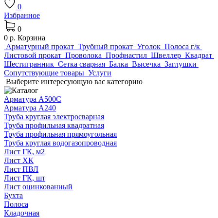
0
Избранное
0
0 р.
Корзина
Арматурный прокат
Трубный прокат
Уголок
Полоса г/к
Листовой прокат
Проволока
Профнастил
Швеллер
Квадрат
Шестигранник
Сетка сварная
Балка
Высечка
Заглушки
Сопутствующие товары
Услуги
Выберите интересующую вас категорию
Арматура А500С
Арматура А240
Труба круглая электросварная
Труба профильная квадратная
Труба профильная прямоугольная
Труба круглая водогазопроводная
Лист ГК, м2
Лист ХК
Лист ПВЛ
Лист ГК, шт
Лист оцинкованный
Бухта
Полоса
Кладочная