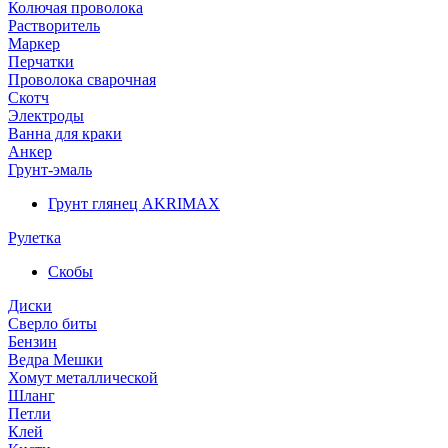
Колючая проволока
Растворитель
Маркер
Перчатки
Проволока сварочная
Скотч
Электроды
Ванна для краки
Анкер
Грунт-эмаль
Грунт глянец AKRIMAX
Рулетка
Скобы
Диски
Сверло биты
Бензин
Ведра Мешки
Хомут металлической
Шланг
Петли
Клей