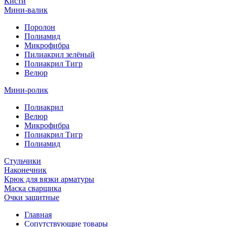
Кисти
Мини-валик
Поролон
Полиамид
Микрофибра
Пилиакрил зелёный
Полиакрил Тигр
Велюр
Мини-ролик
Полиакрил
Велюр
Микрофибра
Полиакрил Тигр
Полиамид
Стульчики
Наконечник
Крюк для вязки арматуры
Маска сварщика
Очки защитные
Главная
Сопутствующие товары