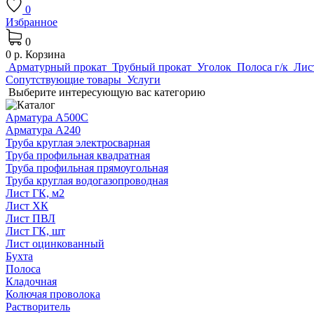
0
Избранное
0
0 р.
Корзина
Арматурный прокат
Трубный прокат
Уголок
Полоса г/к
Лис
Сопутствующие товары
Услуги
Выберите интересующую вас категорию
Арматура А500С
Арматура А240
Труба круглая электросварная
Труба профильная квадратная
Труба профильная прямоугольная
Труба круглая водогазопроводная
Лист ГК, м2
Лист ХК
Лист ПВЛ
Лист ГК, шт
Лист оцинкованный
Бухта
Полоса
Кладочная
Колючая проволока
Растворитель