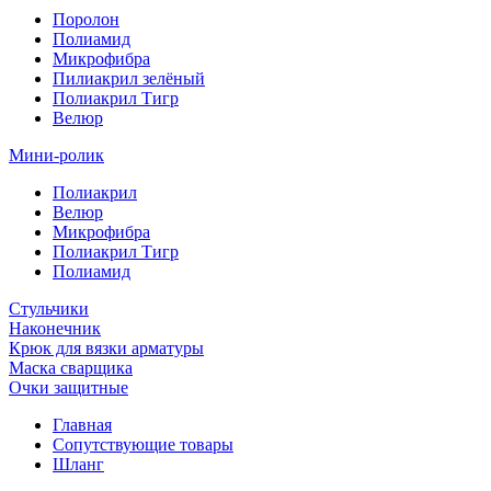
Поролон
Полиамид
Микрофибра
Пилиакрил зелёный
Полиакрил Тигр
Велюр
Мини-ролик
Полиакрил
Велюр
Микрофибра
Полиакрил Тигр
Полиамид
Стульчики
Наконечник
Крюк для вязки арматуры
Маска сварщика
Очки защитные
Главная
Сопутствующие товары
Шланг