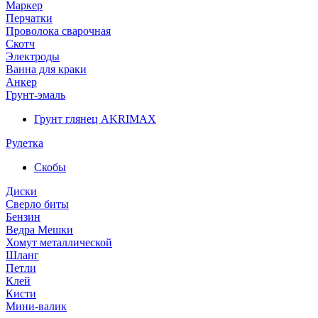
Маркер
Перчатки
Проволока сварочная
Скотч
Электроды
Ванна для краки
Анкер
Грунт-эмаль
Грунт глянец AKRIMAX
Рулетка
Скобы
Диски
Сверло биты
Бензин
Ведра Мешки
Хомут металлической
Шланг
Петли
Клей
Кисти
Мини-валик