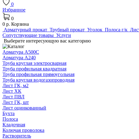
0
Избранное
0
0 р.
Корзина
Арматурный прокат
Трубный прокат
Уголок
Полоса г/к
Лис
Сопутствующие товары
Услуги
Выберите интересующую вас категорию
Арматура А500С
Арматура А240
Труба круглая электросварная
Труба профильная квадратная
Труба профильная прямоугольная
Труба круглая водогазопроводная
Лист ГК, м2
Лист ХК
Лист ПВЛ
Лист ГК, шт
Лист оцинкованный
Бухта
Полоса
Кладочная
Колючая проволока
Растворитель