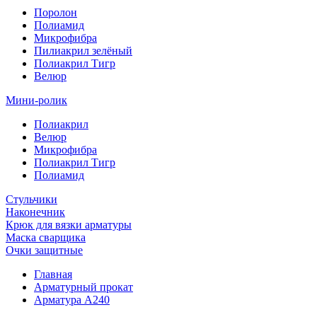
Поролон
Полиамид
Микрофибра
Пилиакрил зелёный
Полиакрил Тигр
Велюр
Мини-ролик
Полиакрил
Велюр
Микрофибра
Полиакрил Тигр
Полиамид
Стульчики
Наконечник
Крюк для вязки арматуры
Маска сварщика
Очки защитные
Главная
Арматурный прокат
Арматура А240