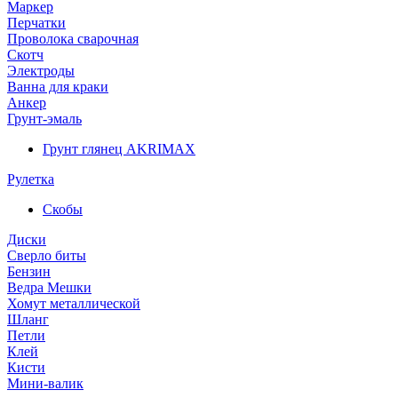
Маркер
Перчатки
Проволока сварочная
Скотч
Электроды
Ванна для краки
Анкер
Грунт-эмаль
Грунт глянец AKRIMAX
Рулетка
Скобы
Диски
Сверло биты
Бензин
Ведра Мешки
Хомут металлической
Шланг
Петли
Клей
Кисти
Мини-валик