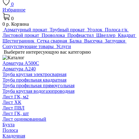
0
Избранное
0
0 р.
Корзина
Арматурный прокат
Трубный прокат
Уголок
Полоса г/к
Листовой прокат
Проволока
Профнастил
Швеллер
Квадрат
Шестигранник
Сетка сварная
Балка
Высечка
Заглушки
Сопутствующие товары
Услуги
Выберите интересующую вас категорию
Арматура А500С
Арматура А240
Труба круглая электросварная
Труба профильная квадратная
Труба профильная прямоугольная
Труба круглая водогазопроводная
Лист ГК, м2
Лист ХК
Лист ПВЛ
Лист ГК, шт
Лист оцинкованный
Бухта
Полоса
Кладочная