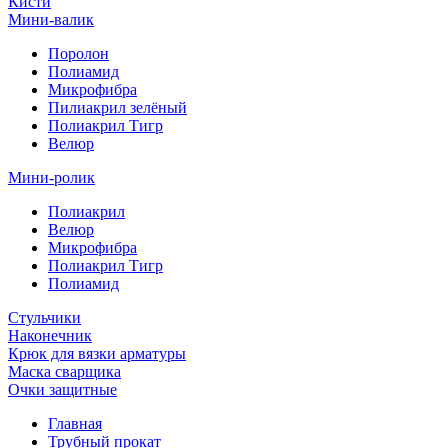
Кисти
Мини-валик
Поролон
Полиамид
Микрофибра
Пилиакрил зелёный
Полиакрил Тигр
Велюр
Мини-ролик
Полиакрил
Велюр
Микрофибра
Полиакрил Тигр
Полиамид
Стульчики
Наконечник
Крюк для вязки арматуры
Маска сварщика
Очки защитные
Главная
Трубный прокат