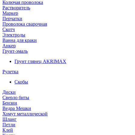
Колючая проволока
Растворитель
Маркер
Перчатки
Проволока сварочная
Скотч
Электроды
Ванна для краки
Анкер
Грунт-эмаль
Грунт глянец AKRIMAX
Рулетка
Скобы
Диски
Сверло биты
Бензин
Ведра Мешки
Хомут металлической
Шланг
Петли
Клей