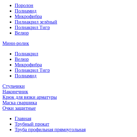
Поролон
Полиамид
Микрофибра
Пилиакрил зелёный
Полиакрил Тигр
Велюр
Мини-ролик
Полиакрил
Велюр
Микрофибра
Полиакрил Тигр
Полиамид
Стульчики
Наконечник
Крюк для вязки арматуры
Маска сварщика
Очки защитные
Главная
Трубный прокат
Труба профильная прямоугольная