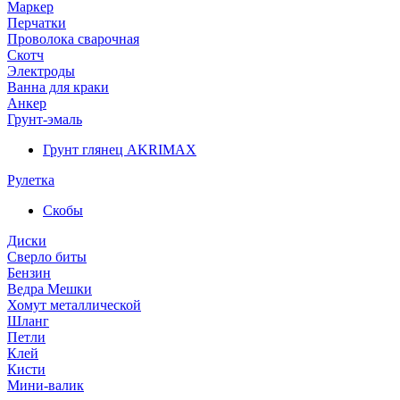
Маркер
Перчатки
Проволока сварочная
Скотч
Электроды
Ванна для краки
Анкер
Грунт-эмаль
Грунт глянец AKRIMAX
Рулетка
Скобы
Диски
Сверло биты
Бензин
Ведра Мешки
Хомут металлической
Шланг
Петли
Клей
Кисти
Мини-валик