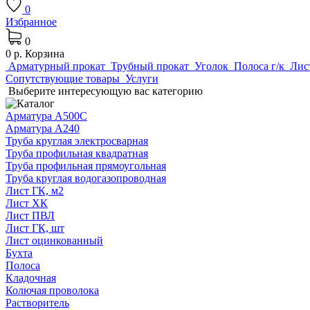
0
Избранное
0
0 р.
Корзина
Арматурный прокат
Трубный прокат
Уголок
Полоса г/к
Лис
Сопутствующие товары
Услуги
Выберите интересующую вас категорию
Арматура А500С
Арматура А240
Труба круглая электросварная
Труба профильная квадратная
Труба профильная прямоугольная
Труба круглая водогазопроводная
Лист ГК, м2
Лист ХК
Лист ПВЛ
Лист ГК, шт
Лист оцинкованный
Бухта
Полоса
Кладочная
Колючая проволока
Растворитель