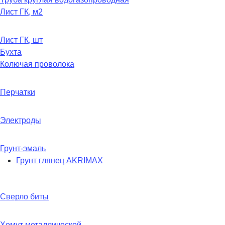
Лист ГК, м2
Лист ГК, шт
Бухта
Колючая проволока
Перчатки
Электроды
Грунт-эмаль
Грунт глянец AKRIMAX
Сверло биты
Хомут металлической