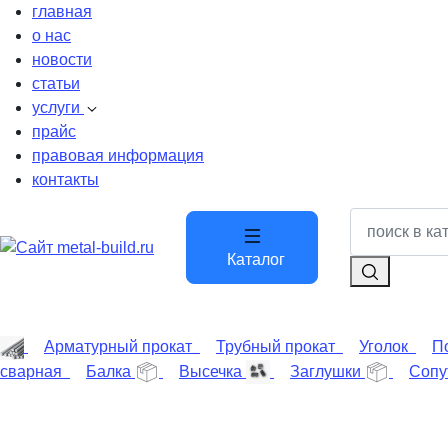
главная
о нас
новости
статьи
услуги
прайс
правовая информация
контакты
Каталог
Арматурный прокат
Трубный прокат
Уголок
По
сварная
Балка
Высечка
Заглушки
Сопу