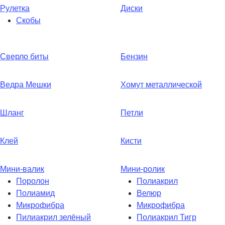
Рулетка
Диски
Скобы
Сверло биты
Бензин
Ведра Мешки
Хомут металлической
Шланг
Петли
Клей
Кисти
Мини-валик
Мини-ролик
Поролон
Полиакрил
Полиамид
Велюр
Микрофибра
Микрофибра
Пилиакрил зелёный
Полиакрил Тигр