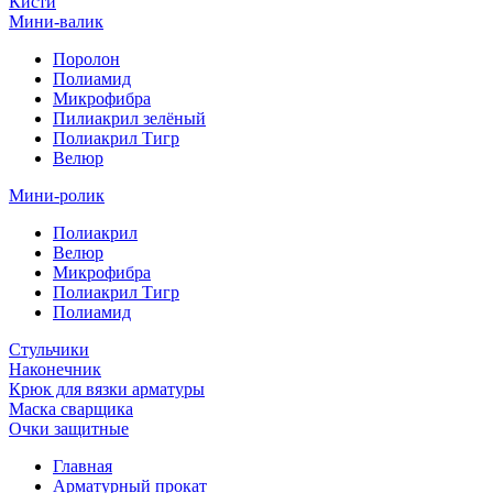
Кисти
Мини-валик
Поролон
Полиамид
Микрофибра
Пилиакрил зелёный
Полиакрил Тигр
Велюр
Мини-ролик
Полиакрил
Велюр
Микрофибра
Полиакрил Тигр
Полиамид
Стульчики
Наконечник
Крюк для вязки арматуры
Маска сварщика
Очки защитные
Главная
Арматурный прокат