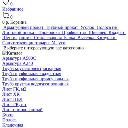
0
Избранное
0
0 р.
Корзина
Арматурный прокат
Трубный прокат
Уголок
Полоса г/к
Листовой прокат
Проволока
Профнастил
Швеллер
Квадрат
Шестигранник
Сетка сварная
Балка
Высечка
Заглушки
Сопутствующие товары
Услуги
Выберите интересующую вас категорию
Арматура А500С
Арматура А240
Труба круглая электросварная
Труба профильная квадратная
Труба профильная прямоугольная
Труба круглая водогазопроводная
Лист ГК, м2
Лист ХК
Лист ПВЛ
Лист ГК, шт
Лист оцинкованный
Бухта
Полоса
Кладочная