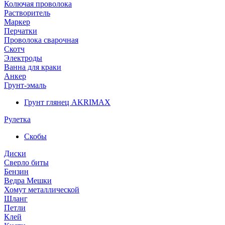
Колючая проволока
Растворитель
Маркер
Перчатки
Проволока сварочная
Скотч
Электроды
Ванна для краки
Анкер
Грунт-эмаль
Грунт глянец AKRIMAX
Рулетка
Скобы
Диски
Сверло биты
Бензин
Ведра Мешки
Хомут металлической
Шланг
Петли
Клей