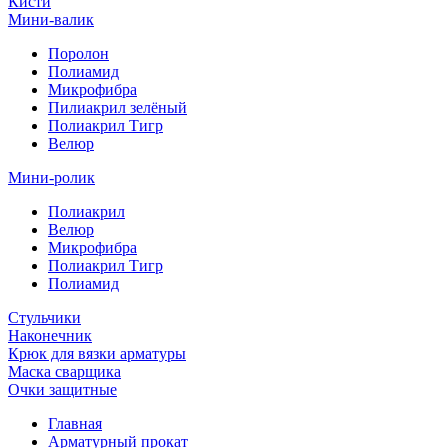
Кисти
Мини-валик
Поролон
Полиамид
Микрофибра
Пилиакрил зелёный
Полиакрил Тигр
Велюр
Мини-ролик
Полиакрил
Велюр
Микрофибра
Полиакрил Тигр
Полиамид
Стульчики
Наконечник
Крюк для вязки арматуры
Маска сварщика
Очки защитные
Главная
Арматурный прокат