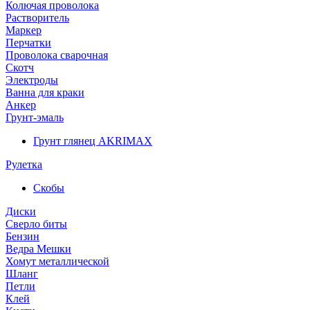
Колючая проволока
Растворитель
Маркер
Перчатки
Проволока сварочная
Скотч
Электроды
Ванна для краки
Анкер
Грунт-эмаль
Грунт глянец AKRIMAX
Рулетка
Скобы
Диски
Сверло биты
Бензин
Ведра Мешки
Хомут металлической
Шланг
Петли
Клей