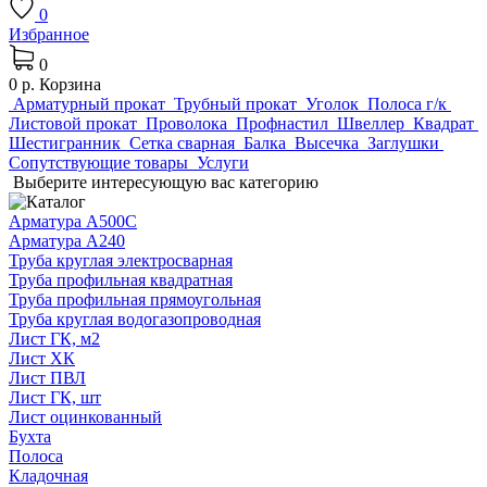
0
Избранное
0
0 р.
Корзина
Арматурный прокат
Трубный прокат
Уголок
Полоса г/к
Листовой прокат
Проволока
Профнастил
Швеллер
Квадрат
Шестигранник
Сетка сварная
Балка
Высечка
Заглушки
Сопутствующие товары
Услуги
Выберите интересующую вас категорию
Арматура А500С
Арматура А240
Труба круглая электросварная
Труба профильная квадратная
Труба профильная прямоугольная
Труба круглая водогазопроводная
Лист ГК, м2
Лист ХК
Лист ПВЛ
Лист ГК, шт
Лист оцинкованный
Бухта
Полоса
Кладочная