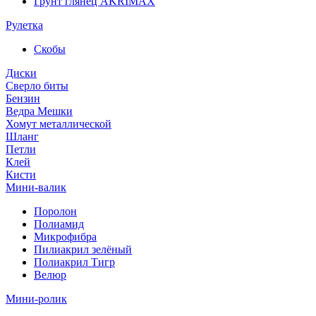
Грунт глянец AKRIMAX
Рулетка
Скобы
Диски
Сверло биты
Бензин
Ведра Мешки
Хомут металлической
Шланг
Петли
Клей
Кисти
Мини-валик
Поролон
Полиамид
Микрофибра
Пилиакрил зелёный
Полиакрил Тигр
Велюр
Мини-ролик