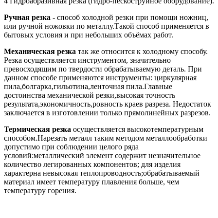
4 Гидроабразивная резка (гидро-пескоструйное оборудование).
Ручная резка
- способ холодной резки при помощи ножниц,
или ручной ножовки по металлу.Такой способ применяется в
бытовых условия и при небольших объёмах работ.
Механическая резка
так же относится к холодному способу.
Резка осуществляется инструментом, значительно
превосходящим по твердости обрабатываемую деталь. При
данном способе применяются инструменты: циркулярная
пила,болгарка,гильотина,ленточная пила.Главные
достоинства механической резки,высокая точность
результата,экономичность,ровность краев разреза. Недостаток
заключается в изготовлении только прямолинейных разрезов.
Термическая резка
осуществляется высокотемпературным
способом.Нарезать металл таким методом металлообработки
допустимо при соблюдении целого ряда
условий:металлический элемент содержит незначительное
количество легированных компонентов; для изделия
характерна невысокая теплопроводность;обрабатываемый
материал имеет температуру плавления больше, чем
температуру горения.