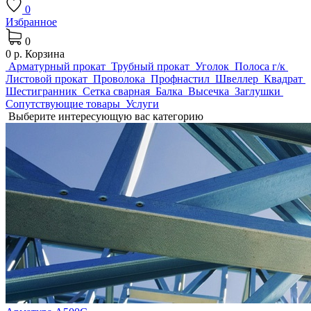
0
Избранное
0
0 р.
Корзина
Арматурный прокат
Трубный прокат
Уголок
Полоса г/к
Листовой прокат
Проволока
Профнастил
Швеллер
Квадрат
Шестигранник
Сетка сварная
Балка
Высечка
Заглушки
Сопутствующие товары
Услуги
Выберите интересующую вас категорию