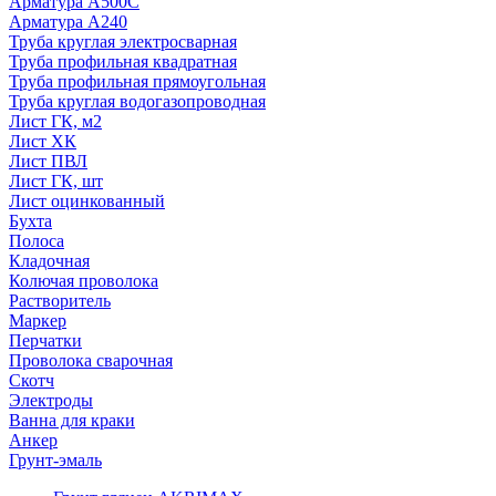
Арматура А500С
Арматура А240
Труба круглая электросварная
Труба профильная квадратная
Труба профильная прямоугольная
Труба круглая водогазопроводная
Лист ГК, м2
Лист ХК
Лист ПВЛ
Лист ГК, шт
Лист оцинкованный
Бухта
Полоса
Кладочная
Колючая проволока
Растворитель
Маркер
Перчатки
Проволока сварочная
Скотч
Электроды
Ванна для краки
Анкер
Грунт-эмаль